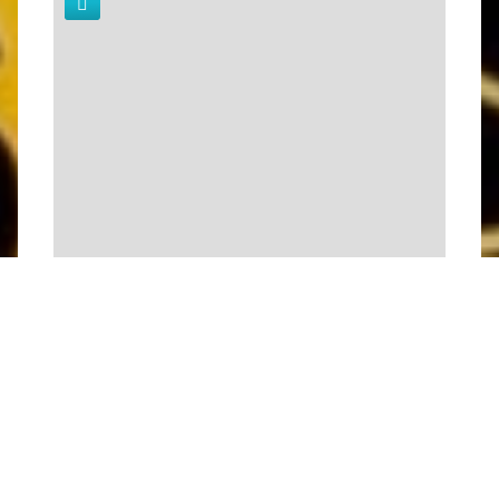
Leaflet
| Fond de carte : ©
OpenStreetMap
adapté par
Média
Bouquetin
Dernière modification : 23/07/2026 11:18
par
Office de Tourisme des Grands Lacs de Champagne
A proximité