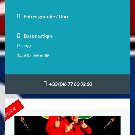
Entrée gratuite / Libre
Base nautique
Grange
10500 Dienville
+33 (0)6 77 63 92 60
Terminé