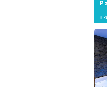
Pl
G
P
Ô 