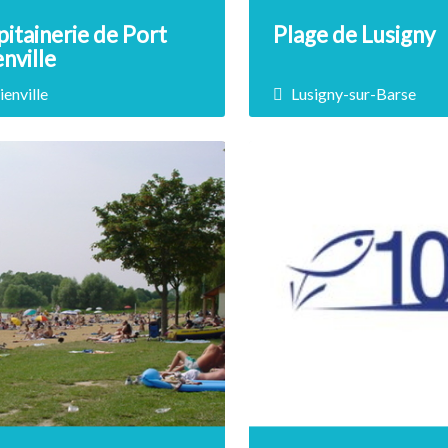
itainerie de Port
Plage de Lusigny
nville
ienville
Lusigny-sur-Barse
rix non renseigné
Prix non renseigné
are passionate about
Superb beach of fine sand
rboating, pleasure boaters,
specially designed to spe
ermen, tourists, sportsmen…
good…
DÉCOUVRIR
DÉCOUVRIR