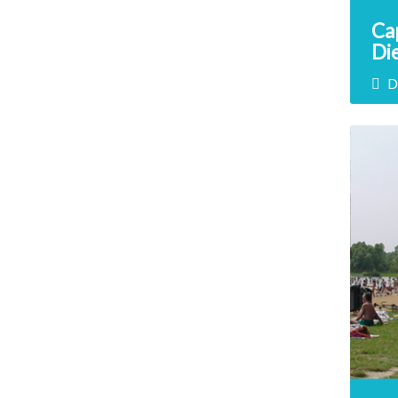
Cap
Die
D
P
You 
moto
fish