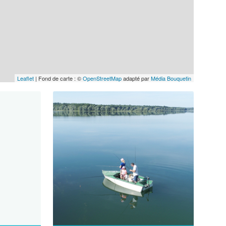
Leaflet
| Fond de carte : ©
OpenStreetMap
adapté par
Média Bouquetin