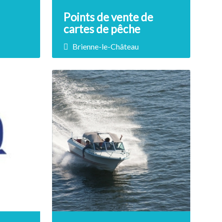
Points de vente de
cartes de pêche
Brienne-le-Château
Prix non renseigné
,
You will find different places
nd
where you can buy fishing…
DÉCOUVRIR