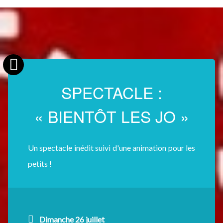
SPECTACLE :
« BIENTÔT LES JO »
Un spectacle inédit suivi d'une animation pour les
petits !
Dimanche 26 juillet