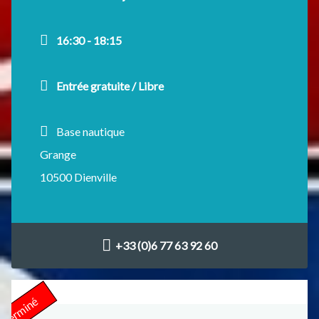
16:30 - 18:15
Entrée gratuite / Libre
Base nautique
Grange
10500 Dienville
+33 (0)6 77 63 92 60
Terminé