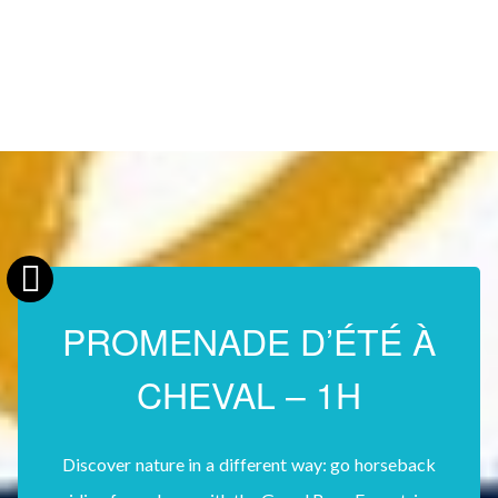
PROMENADE D’ÉTÉ À
CHEVAL – 1H
Discover nature in a different way: go horseback