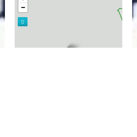
−
Leaflet
| Fond de carte : ©
OpenStreetMap
adapté par
Média
Bouquetin
Dernière modification : 10/06/2026 16:48
par
Office de Tourisme des Grands Lacs de Champagne