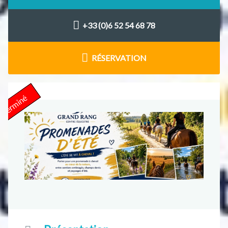
+33 (0)6 52 54 68 78
RÉSERVATION
Terminé