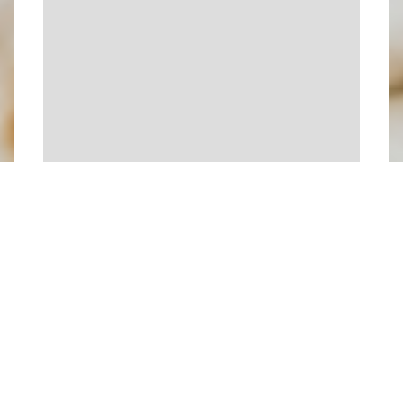
Leaflet
| Fond de carte : ©
OpenStreetMap
adapté par
Média
Bouquetin
Dernière modification : 23/02/2026 11:07
par
Parc naturel régional de la Forêt d'Orient
A proximité