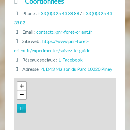
Coordonnées
Phone :
+33 (0)3 25 43 38 88
/
+33 (0)3 25 43
38 82
Email :
contact@pnr-foret-orient.fr
Site web :
https://www.pnr-foret-
orient.fr/experimenter/suivez-le-guide
Réseaux sociaux :
Facebook
Adresse :
4, D43 Maison du Parc 10220 Piney
+
−