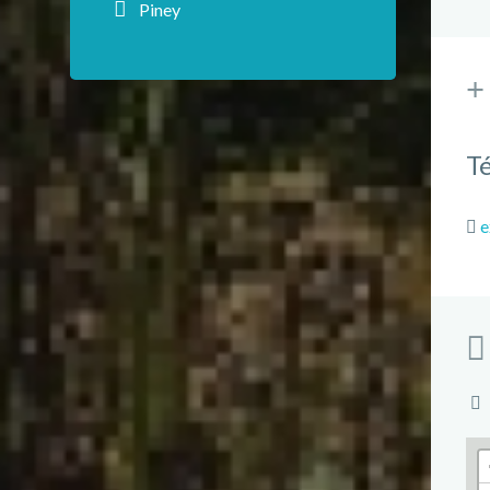
Piney
T
e