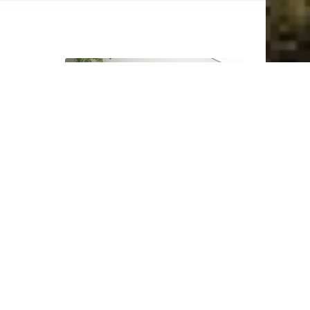
Aube
Capitainerie de Port
la
Dienville
Fiche « Harbor offices »