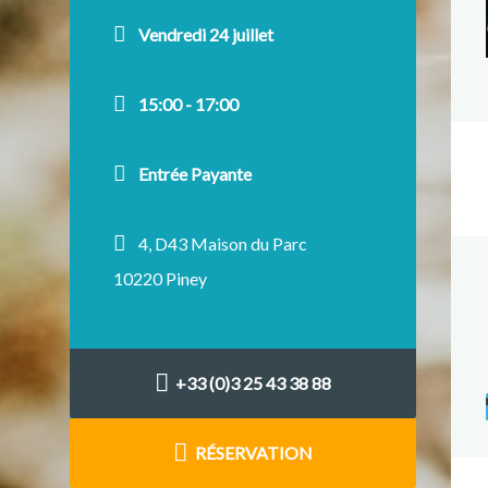
Vendredi 24 juillet
15:00 - 17:00
Entrée Payante
4, D43 Maison du Parc
10220 Piney
+33 (0)3 25 43 38 88
RÉSERVATION