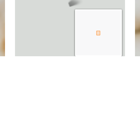
Leaflet
| Fond de carte : ©
OpenStreetMap
adapté par
Média
Bouquetin
Dernière modification : 26/02/2026 15:45
par
Parc naturel régional de la Forêt d'Orient
A proximité