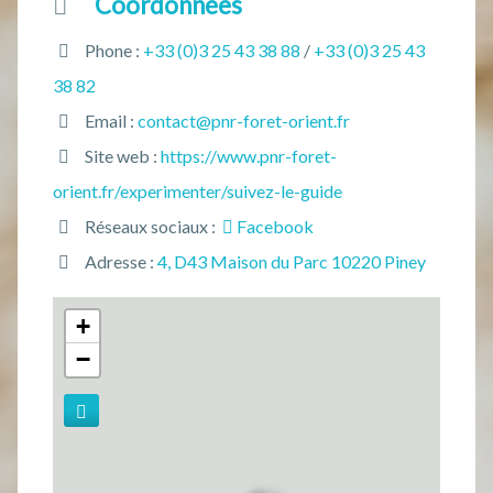
Coordonnées
Phone :
+33 (0)3 25 43 38 88
/
+33 (0)3 25 43
38 82
Email :
contact@pnr-foret-orient.fr
Site web :
https://www.pnr-foret-
orient.fr/experimenter/suivez-le-guide
Réseaux sociaux :
Facebook
Adresse :
4, D43 Maison du Parc 10220 Piney
+
−