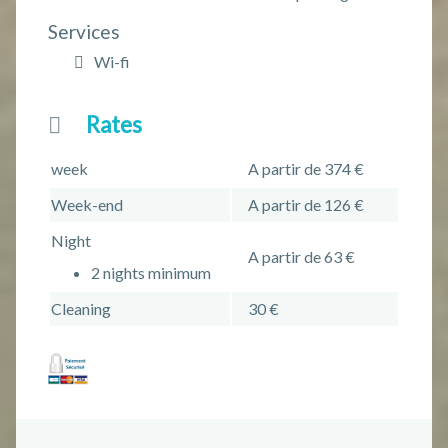
Services
Wi-fi
Rates
week
A partir de 374 €
Week-end
A partir de 126 €
Night
A partir de 63 €
2 nights minimum
Cleaning
30 €