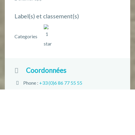
Label(s) et classement(s)
Categories
Coordonnées
Phone :
+33 (0)6 86 77 55 55
Email :
virgirardin@wanadoo.fr
Adresse :
19 rue du Pont 10500 Brienne-le-
Château
+