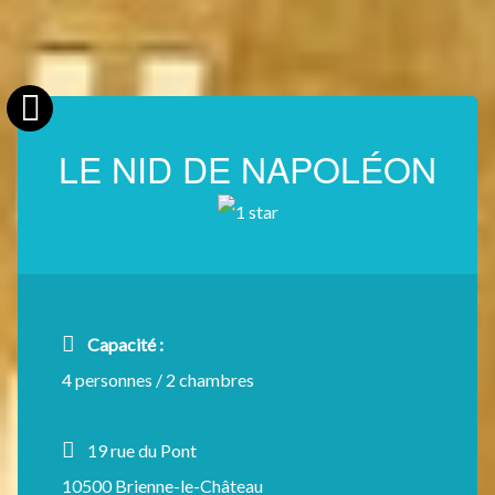
LE NID DE NAPOLÉON
Capacité :
4 personnes / 2 chambres
19 rue du Pont
10500 Brienne-le-Château