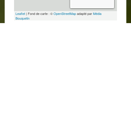
Leaflet
| Fond de carte : ©
OpenStreetMap
adapté par
Média
Bouquetin
Dernière modification : 20/02/2026 14:34
par
Parc naturel régional de la Forêt d'Orient
A proximité