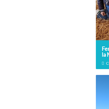
Fe
la
C
P
Ven
à po
les 
acti