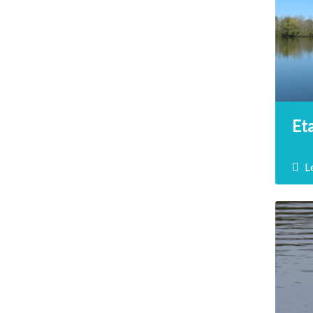
quot
un c
qui 
inou
Eta
L
P
En p
humi
situ
migr
oise