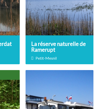
rivière
observation des daims vous ferez
ent des
le plein de nature.
 la faune
 !
DÉCOUVRIR
erdat
La réserve naturelle de
Ramerupt
Petit-Mesnil
Prix non renseigné
 au
Explorez la faune et flore
toresque
débordante de cette réserve
e
naturelle, située en pleine
vez le
Champagne humide
 en