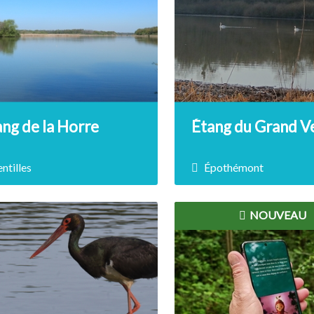
idiennes des fermiers, dans
des cours d'eau comme la 
orps de ferme du 17e siècle,
Aube. Il propose notamm
rendra votre visite
ateliers pédagogiques sur
bliable.
et la flore des bords d'eau
DÉCOUVRIR
DÉCOUVRIR
ng de la Horre
Étang du Grand V
entilles
Épothémont
rix non renseigné
Prix non renseigné
NOUVEAU
lein coeur de la Champagne
Cet espace naturel, caché
de, l’étang de la Horre se
coeur du petit village pit
e sur l’un des principaux axes
d'Épothémont, regorge d
atoires français pour les
richesses écologiques. Sui
aux.
sentier pédagogique pour