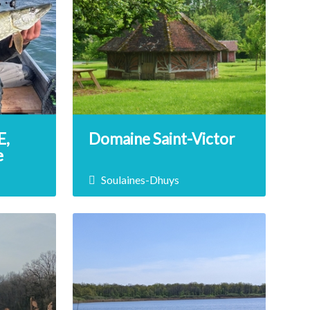
E,
Domaine Saint-Victor
e
Soulaines-Dhuys
Prix non renseigné
nçois
Profitez de ce magnifique
os
domaine pour découvrir une faune
 de la
et une flore riches, entre
i au bord
arboretum, jardin médiéval et