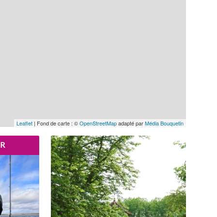
Leaflet
| Fond de carte : ©
OpenStreetMap
adapté par
Média Bouquetin
R