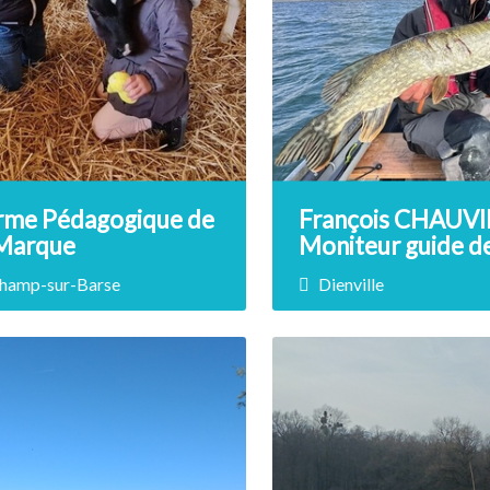
rme Pédagogique de
François CHAUVI
 Marque
Moniteur guide d
pêche
hamp-sur-Barse
Dienville
rix non renseigné
Prix non renseigné
ez découvrir nos compagnons
Guide diplômé d'État, Fra
ils et à plumes, les nourrir et
vous accompagne dans v
caresser, participer à des
journées pêche sur les lacs
vités et aux missions
Forêt d'Orient, mais auss