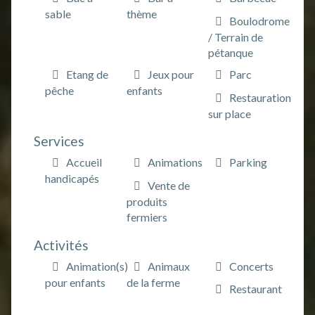
sable
thème
Boulodrome
/ Terrain de
pétanque
Etang de
Jeux pour
Parc
pêche
enfants
Restauration
sur place
Services
Accueil
Animations
Parking
handicapés
Vente de
produits
fermiers
Activités
Animation(s)
Animaux
Concerts
pour enfants
de la ferme
Restaurant