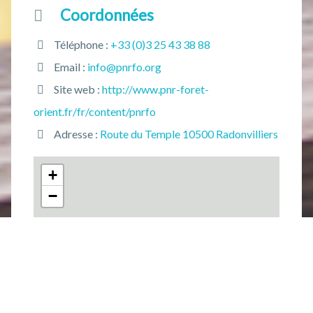
Coordonnées
Téléphone :
+33 (0)3 25 43 38 88
Email :
info@pnrfo.org
Site web :
http://www.pnr-foret-
orient.fr/fr/content/pnrfo
Adresse :
Route du Temple 10500 Radonvilliers
+
−