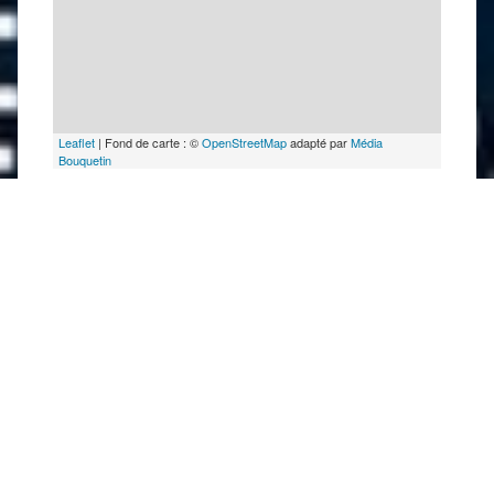
Leaflet
| Fond de carte : ©
OpenStreetMap
adapté par
Média
Bouquetin
Dernière modification : 15/07/2026 16:01
par
Office de Tourisme des Grands Lacs de Champagne
A proximité