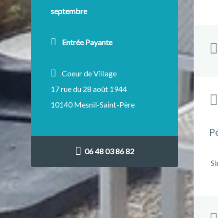
septembre
Entrée Payante
Coeur de Village
17 rue du 28 août 1944
10140 Mesnil-Saint-Père
P
06 48 03 86 82
Si