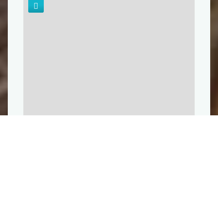
Leaflet
| Fond de carte : ©
OpenStreetMap
adapté par
Média
Bouquetin
Dernière modification : 16/06/2026 11:07
par
Office de Tourisme des Grands Lacs de Champagne
A proximité