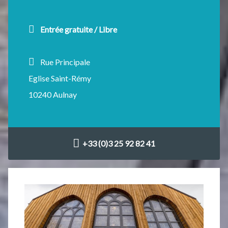
Entrée gratuite / Libre
Rue Principale
Eglise Saint-Rémy
10240 Aulnay
+33 (0)3 25 92 82 41