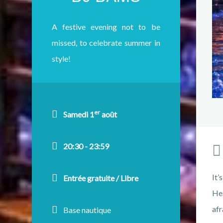
A festive evening not to be
missed, to celebrate summer in
style!
er
Samedi 1
août
20:30 - 23:59
It’
Entrée gratuite / Libre
Hea
afr
Base nautique