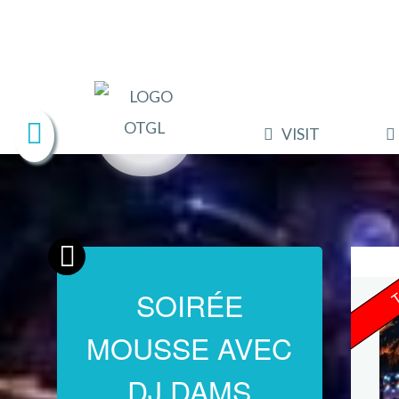
VISIT
T
SOIRÉE
MOUSSE AVEC
DJ DAMS