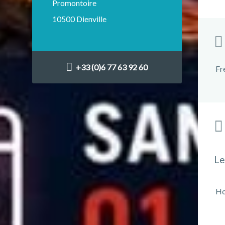
Promontoire
10500 Dienville
+33 (0)6 77 63 92 60
Fr
Le
Ho