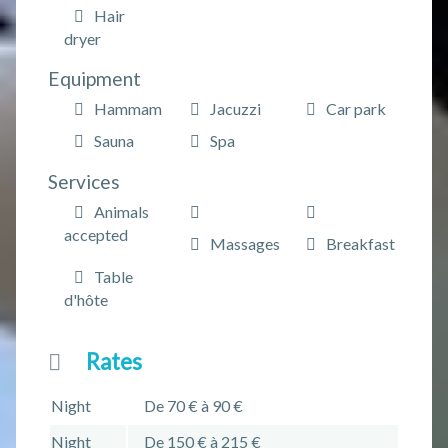
Hair
dryer
Equipment
Hammam
Jacuzzi
Car park
Sauna
Spa
Services
Animals
accepted
Massages
Breakfast
Table
d'hôte
Rates
Night
De 70 € à 90 €
Night
De 150 € à 215 €