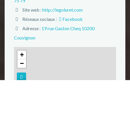
75 79
Site web :
http://legoluret.com
Réseaux sociaux :
Facebook
Adresse :
19 rue Gaston Cheq 10200
Couvignon
+
−