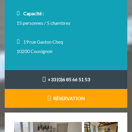
Capacité :
15 personnes / 5 chambres
19 rue Gaston Cheq
10200 Couvignon
+33 (0)6 85 66 51 53
RÉSERVATION