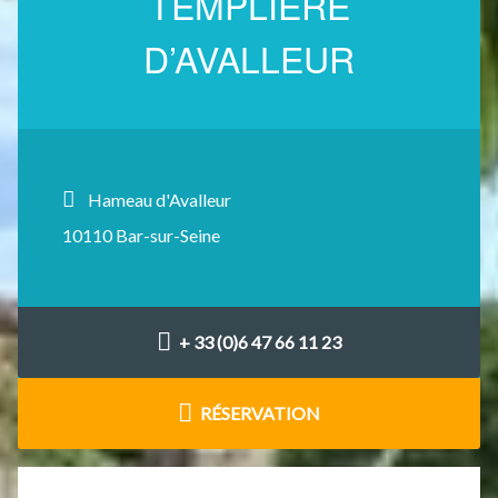
TEMPLIÈRE
D’AVALLEUR
Hameau d'Avalleur
10110 Bar-sur-Seine
+ 33 (0)6 47 66 11 23
RÉSERVATION