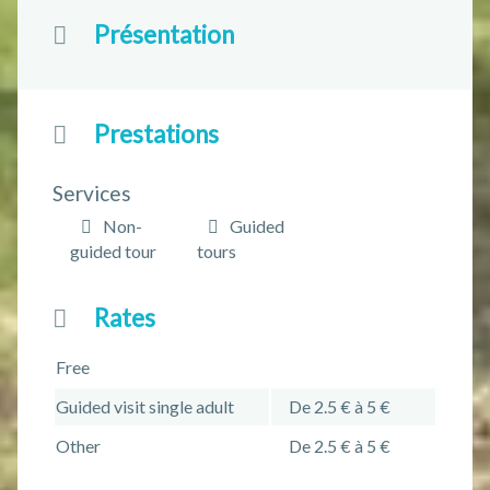
Présentation
Prestations
Services
Non-
Guided
guided tour
tours
Rates
Free
Guided visit single adult
De 2.5 € à 5 €
Other
De 2.5 € à 5 €