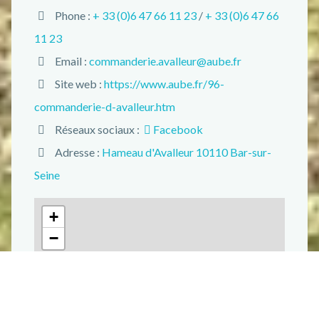
Phone :
+ 33 (0)6 47 66 11 23
/
+ 33 (0)6 47 66
11 23
Email :
commanderie.avalleur@aube.fr
Site web :
https://www.aube.fr/96-
commanderie-d-avalleur.htm
Réseaux sociaux :
Facebook
Adresse :
Hameau d'Avalleur 10110 Bar-sur-
Seine
+
−