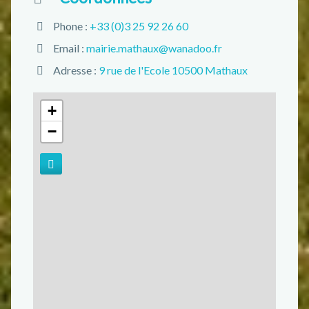
Phone :
+33 (0)3 25 92 26 60
Email :
mairie.mathaux@wanadoo.fr
Adresse :
9 rue de l'Ecole 10500 Mathaux
+
−