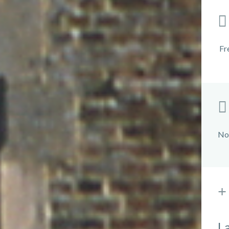
Fr
No
La