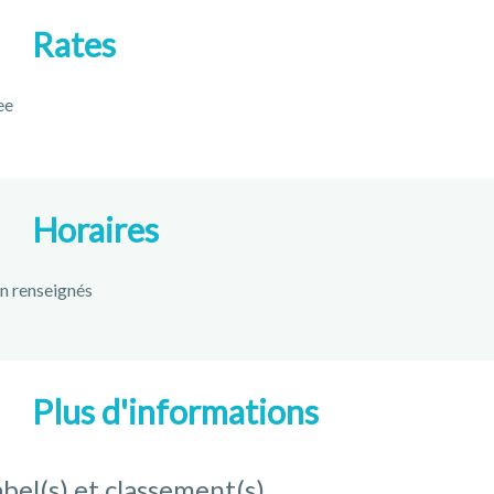
Rates
ee
Horaires
n renseignés
Plus d'informations
bel(s) et classement(s)