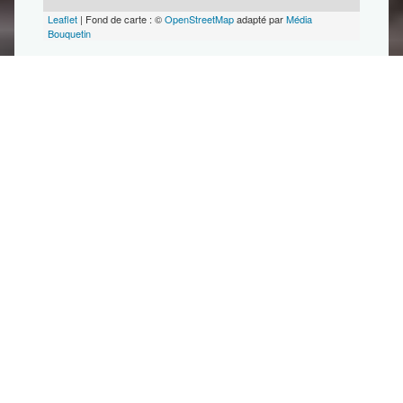
Leaflet
| Fond de carte : ©
OpenStreetMap
adapté par
Média
Bouquetin
Dernière modification : 26/06/2026 17:07
par
Office de Tourisme des Grands Lacs de Champagne
A proximité