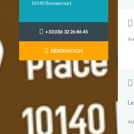
10140 Bossancourt
+33 (0)6 32 26 86 45
Fr
RÉSERVATION
Le
Ho