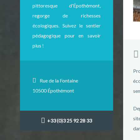
pittoresque d'Épothémont,
regorge de richesses
écologiques. Suivez le sentier
pédagogique pour en savoir
plus !
Pro
Rue de la Fontaine
éco
10500 Épothémont
sen
Dep
sit
+33 (0)3 25 92 28 33
dan