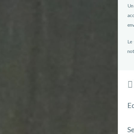
Un 
ac
env
Le 
not
E
Se