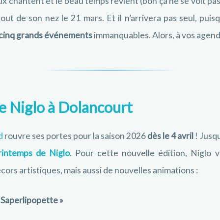
ux chantent et le beau temps revient (bon ça ne se voit pas
bout de son nez le 21 mars. Et il n’arrivera pas seul, pui
cinq grands événements
immanquables. Alors, à vos agend
e Niglo à Dolancourt
nd
rouvre ses portes pour la saison 2026
dès le 4 avril
! Jusqu
rintemps de Niglo
. Pour cette nouvelle édition, Niglo
ors artistiques, mais aussi de nouvelles animations :
 Saperlipopette »