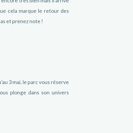
 encore très bien mais il arrive
sque cela marque le retour des
as et prenez note !
’au 3 mai, le parc vous réserve
 vous plonge dans son univers