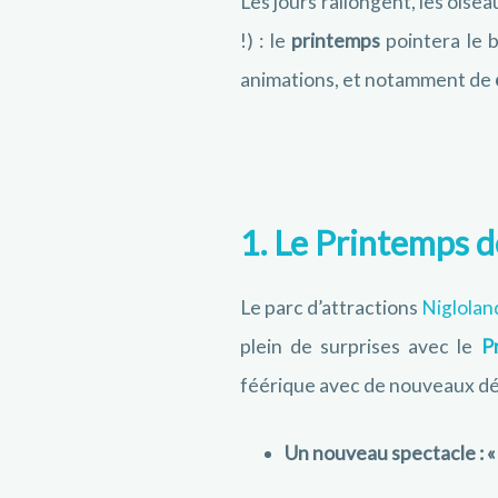
Les jours rallongent, les oisea
!) : le
printemps
pointera le 
animations, et notamment de
1. Le Printemps d
Le parc d’attractions
Niglola
plein de surprises avec le
P
féérique avec de nouveaux déc
Un nouveau spectacle : «