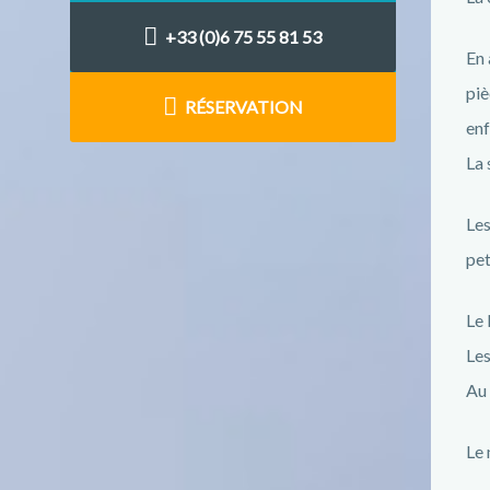
+33 (0)6 75 55 81 53
En 
piè
RÉSERVATION
enf
La 
Les
pet
Le 
Les
Au 
Le 