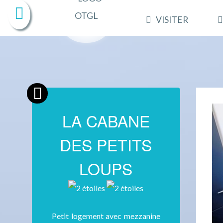
VISITER
LA CABANE
DES PETITS
LOUPS
Petit logement avec mezzanine