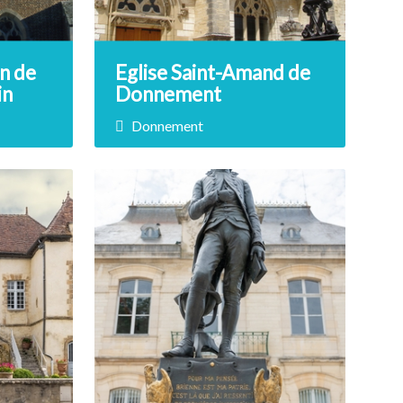
in de
Eglise Saint-Amand de
in
Donnement
Donnement
Prix non renseigné
ré de
La partie la plus ancienne de
se de
l’église, le mur nord-est,…
DÉCOUVRIR