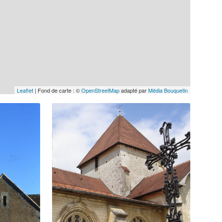
Leaflet
| Fond de carte : ©
OpenStreetMap
adapté par
Média Bouquetin