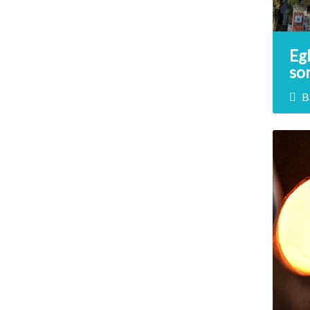
Egl
so
B
P
Bâti
l'ég
le-F
impr
styl
Lenti