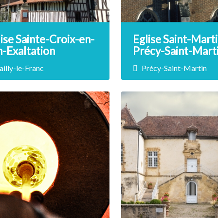
ise Sainte-Croix-en-
Eglise Saint-Mart
n-Exaltation
Précy-Saint-Mart
ailly-le-Franc
Précy-Saint-Martin
rix non renseigné
Prix non renseigné
e dans les années 1510,
Non loin de l’ancien prieu
lise à pans de bois de Bailly-
Précy-Notre-Dame, l’égli
ranc fait partie des plus
Précy-Saint-Martin,…
essionnantes et est du même
e architectural que l'église de
DÉCOUVRIR
lles.
DÉCOUVRIR