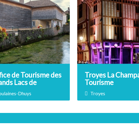
fice de Tourisme des
Troyes La Champ
ands Lacs de
Tourisme
ampagne, BIT
oulaines-Dhuys
Troyes
ulaines-Dhuys
fice de Tourisme des Grands
Etonnez-vous visitez Tr
s de Champagne vous
Entre Gothique et Renaiss
eille…
cœur de…
Retrouvez-nous sur les réseaux…