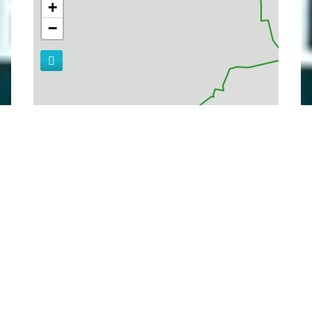
+
−
Leaflet
| Fond de carte : ©
OpenStreetMap
adapté par
Média
Bouquetin
Dernière modification : 16/07/2026 15:27
par
Office de Tourisme des Grands Lacs de Champagne