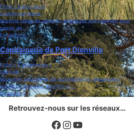
Fiche « Dans l'eau »
Lusigny-sur-Barse
Superbe plage de sable fin, aménagée spécialement pour
passer de…
En savoir +
Capitainerie de Port Dienville
Fiche « Capitaineries »
Dienville
Vous êtes passionnés de motonautisme, plaisanciers,
pêcheurs, touristes, sportifs ou…
En savoir +
Retrouvez-nous sur les réseaux…
Facebook
Instagram
YouTube