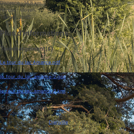
Distance : 14,8 km
Niveau : Moyen
Temps : 3h45
Plus d'informations
Téléchargement(s)
Le tour du lac Amance.pdf
le_tour_du_lac_amance-2.gpx
le_tour_du_lac_amance-2.kml
Coordonnées
Adresse :
Dienville
Leaflet
| Fond de carte : ©
OpenStreetMap
adapté par
Média Bouquetin