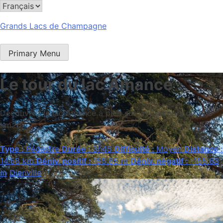
Grands Lacs de Champagne
Primary Menu
Le tour du lac Amance
Découvrez le lac Amance à pied sur un parcours de 14,8
km !
Type :
Pédestre
Durée :
3h45
Difficulté :
Moyen
Distance :
14.58 km
Déniv. positif :
155.85 m
Déniv. négatif :
-155.63
m
Dienville