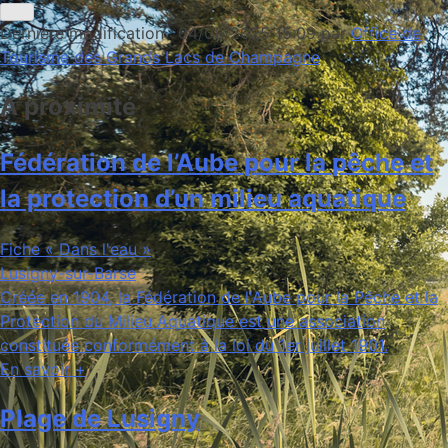
+
Dernière modification : 04/08/2025 15:09
par
Office de
−
Tourisme des Grands Lacs de Champagne
A proximité
Fédération de l’Aube pour la pêche et
la protection d’un milieu aquatique
Fiche « Dans l'eau »
Lusigny-sur-Barse
Créée en 1904, la Fédération de l'Aube pour la Pêche et la
Protection du Milieu Aquatique est une association
constituée conformément à la loi du 1er juillet 1901.
En savoir +
Plage de Lusigny