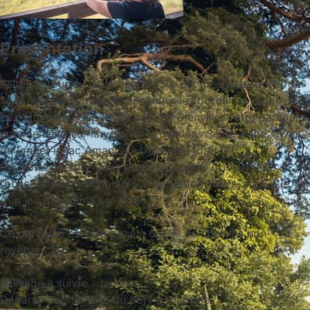
Présentation
Faites le tour du lac Amance ! Sur cet itinéraire sportif de
14,8km vous permet de découvrir les bords sauvages de
ce petit lac au départ du port de Dienville. Votre parcours
commencera sur la voie verte des lacs Seine-Aube, avant
de longer le lac Amance à travers la forêt.
Sur votre chemin, vous pourrez profiter d’un arrêt à
l’observatoire ornithologique de Radonvilliers, ainsi que
d’un joli panorama sur le lac.
Ce parcours est composé à 68,7% de chemins non-
revêtus.
Balisage à suivre : Jaune
Départ : Capitainerie du port à Dienville