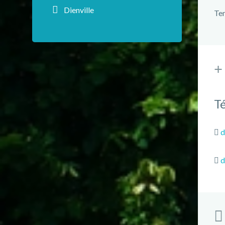
Dienville
Te
T
d
d