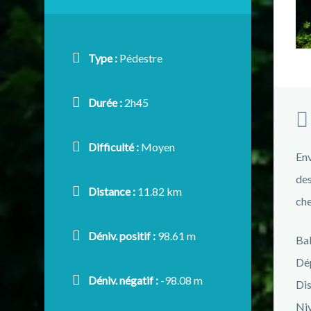
Type :
Pédestre
Durée :
2h45
Difficulté :
Moyen
Env
des
Distance :
11.82 km
che
Déniv. positif :
98.61 m
Bal
Dép
Déniv. négatif :
-98.08 m
Dis
Ni