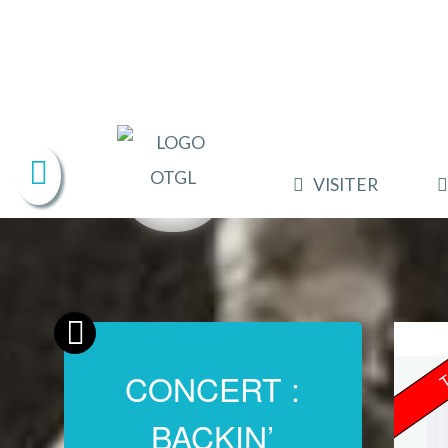
VISITER
T
CONCERT :
BACKIN’