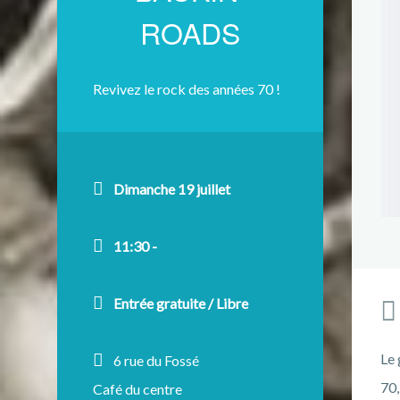
ROADS
Revivez le rock des années 70 !
Dimanche 19 juillet
11:30 -
Entrée gratuite / Libre
Le 
6 rue du Fossé
70,
Café du centre