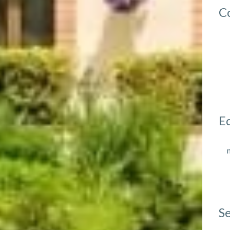
C
E
Se