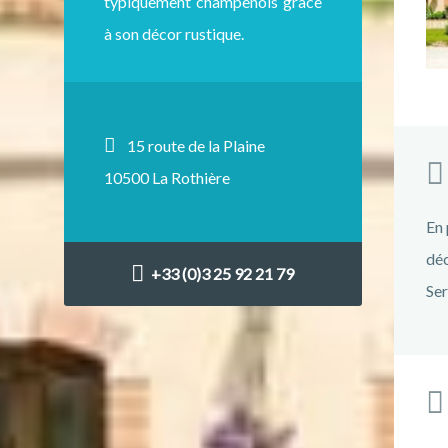
typiquement champenois grâce
à son décor rustique.
15 route de la Plaine
10500 La Rothière
En 
déc
+33 (0)3 25 92 21 79
Ser