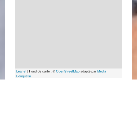
Leaflet
| Fond de carte : ©
OpenStreetMap
adapté par
Média
Bouquetin
Dernière modification : 09/02/2026 11:21
par
Office de Tourisme des Grands Lacs de Champagne
A proximité