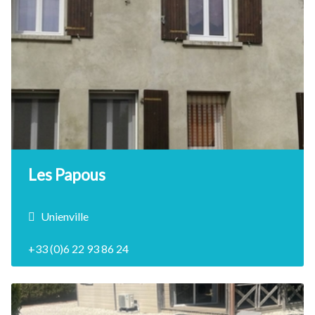
2 Chambre(s)
DÉCOUVRIR
Les Papous
Unienville
+33 (0)6 22 93 86 24
11 Personne(s)
5 Chambre(s)