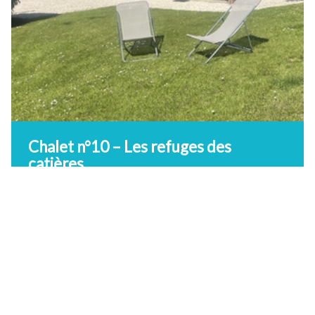
Animaux admis
DÉCOUVRIR
Chalet n°10 – Les refuges des
catières
Amance
+33 (0)6 89 55 87 80
6 Personne(s)
2 Chambre(s)