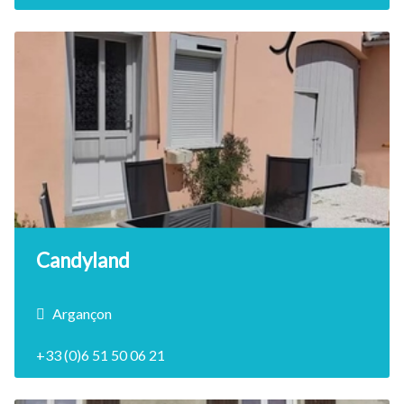
8 Personne(s)
4 Chambre(s)
Animaux admis
DÉCOUVRIR
Candyland
Argançon
+33 (0)6 51 50 06 21
6 Personne(s)